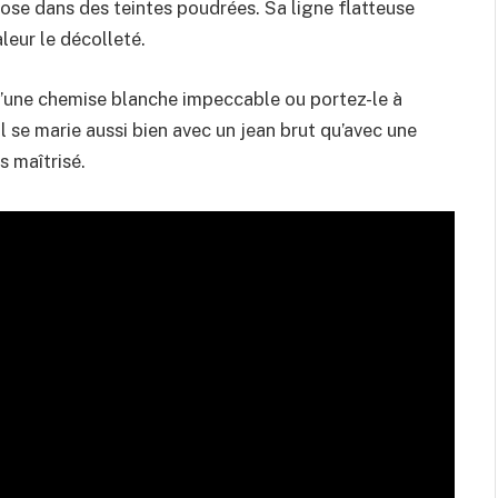
opose dans des teintes poudrées. Sa ligne flatteuse
leur le décolleté.
 d’une chemise blanche impeccable ou portez-le à
Il se marie aussi bien avec un jean brut qu’avec une
s maîtrisé.