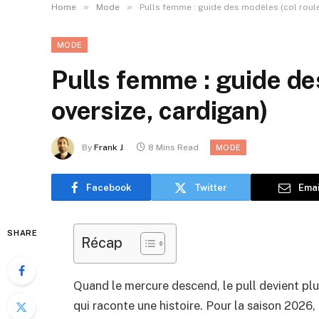
»
»
Home
Mode
Pulls femme : guide des modèles (col roulé,
MODE
Pulls femme : guide des
oversize, cardigan)
By
Frank J
8 Mins Read
MODE
Facebook
Twitter
Emai
SHARE
Récap
Quand le mercure descend, le pull devient pl
qui raconte une histoire. Pour la saison 2026, 