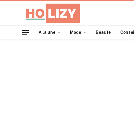
A la une
Mode
Beauté
Consei