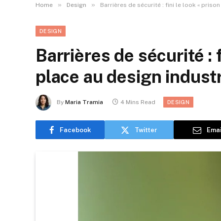
»
»
Home
Design
Barrières de sécurité : fini le look « priso
DESIGN
Barrières de sécurité : f
place au design industr
By
Maria Tramia
4 Mins Read
DESIGN
Facebook
Twitter
Emai