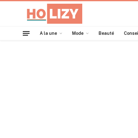
A la une
Mode
Beauté
Consei