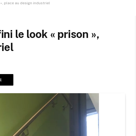
n », place au design industriel
ini le look « prison »,
iel
l