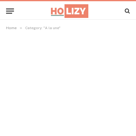
»
Home
Category: "A la une"