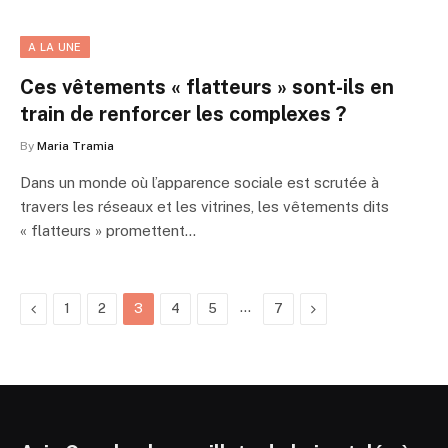
A LA UNE
Ces vêtements « flatteurs » sont-ils en
train de renforcer les complexes ?
By
Maria Tramia
Dans un monde où l’apparence sociale est scrutée à
travers les réseaux et les vitrines, les vêtements dits
« flatteurs » promettent…
Previous
…
Next
1
2
3
4
5
7