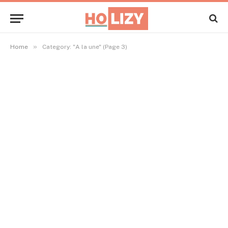
»
Home
Category: "A la une" (Page 3)