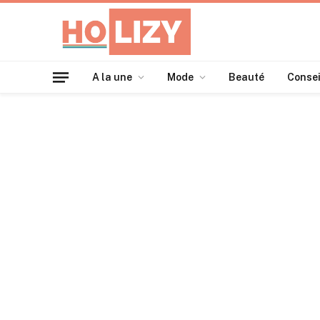
A la une
Mode
Beauté
Consei