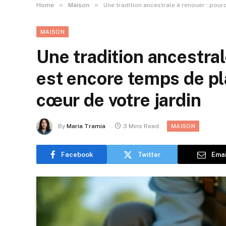
»
»
Home
Maison
Une tradition ancestrale à renouer : pour
MAISON
Une tradition ancestral
est encore temps de pl
cœur de votre jardin
By
Maria Tramia
3 Mins Read
MAISON
Facebook
Twitter
Emai