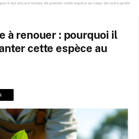
quoi il est encore temps de planter cette espèce au cœur de votre jardin
e à renouer : pourquoi il
anter cette espèce au
l