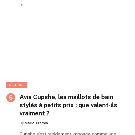
le…
A LA UNE
Avis Cupshe, les maillots de bain
stylés à petits prix : que valent-ils
vraiment ?
By
Maria Tramia
Cupshe s’est rapidement imposée comme une