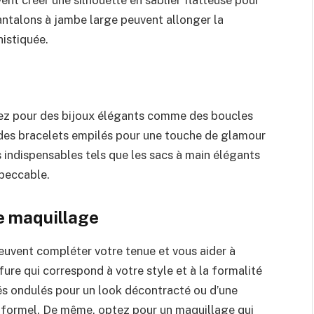
ent créer une silhouette en sablier flatteuse pour
ntalons à jambe large peuvent allonger la
histiquée.
ez pour des bijoux élégants comme des boucles
u des bracelets empilés pour une touche de glamour
 indispensables tels que les sacs à main élégants
mpeccable.
re maquillage
uvent compléter votre tenue et vous aider à
ffure qui correspond à votre style et à la formalité
hés ondulés pour un look décontracté ou d’une
 formel. De même, optez pour un maquillage qui