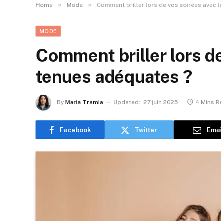
»
»
Home
Mode
Comment briller lors de vos soirées avec 
MODE
Comment briller lors de
tenues adéquates ?
By
Maria Tramia
Updated:
27 juin 2025
4 Mins R
Facebook
Twitter
Emai