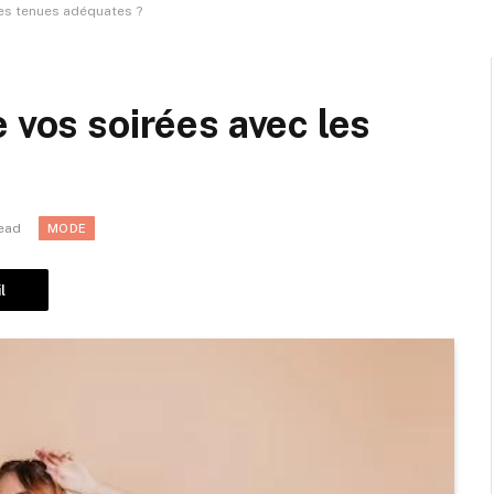
les tenues adéquates ?
 vos soirées avec les
ead
MODE
l