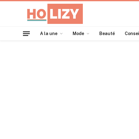
A la une
Mode
Beauté
Consei