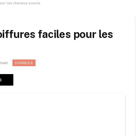
 pour les cheveux courts
oiffures faciles pour les
Read
CONSEILS
l