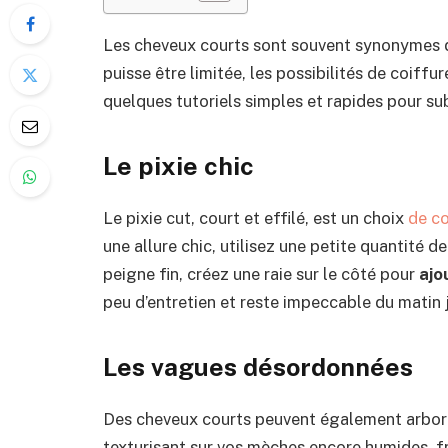
Les cheveux courts sont souvent synonymes de
puisse être limitée, les possibilités de coiffur
quelques tutoriels simples et rapides pour su
Le
p
ixie
c
hic
Le pixie cut, court et effilé, est un choix
de co
une allure chic, utilisez une petite quantité 
peigne fin, créez une raie sur le côté pour
ajo
peu d’entretien et reste impeccable du matin j
Les
v
agues
d
ésordonnées
Des cheveux courts peuvent également arbor
texturisant sur vos mèches encore humides, fr