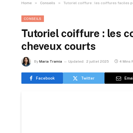
»
»
Home
Conseils
Tutoriel coiffure : les coiffures faciles
CONSEILS
Tutoriel coiffure : les c
cheveux courts
By
Maria Tramia
Updated:
2 juillet 2025
4 Mins 
Facebook
Twitter
Emai