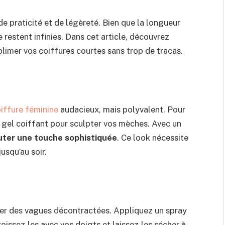
 praticité et de légèreté. Bien que la longueur
e restent infinies. Dans cet article, découvrez
blimer vos coiffures courtes sans trop de tracas.
iffure féminine
audacieux, mais polyvalent. Pour
de gel coiffant pour sculpter vos mèches. Avec un
uter une touche sophistiquée
. Ce look nécessite
usqu’au soir.
er des vagues décontractées. Appliquez un spray
oissez-les avec vos doigts et laissez-les sécher à