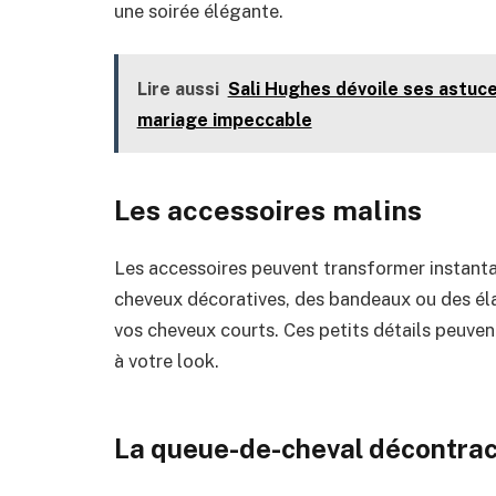
une soirée élégante.
Lire aussi
Sali Hughes dévoile ses astuces
mariage impeccable
Les
a
ccessoires
m
alins
Les accessoires peuvent transformer instant
cheveux décoratives, des bandeaux ou des éla
vos cheveux courts. Ces petits détails peuven
à votre look.
La
q
ueue-de-
c
heval
d
écontra