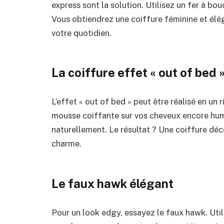
express sont la solution. Utilisez un fer à bo
Vous obtiendrez une coiffure féminine et élé
votre quotidien.
La
c
oiffure
e
ffet «
o
ut of
b
ed 
L’effet « out of bed » peut être réalisé en un
mousse coiffante sur vos cheveux encore humi
naturellement. Le résultat ? Une coiffure déc
charme.
Le
f
aux
h
awk
é
légant
Pour un look edgy, essayez le faux hawk. Util