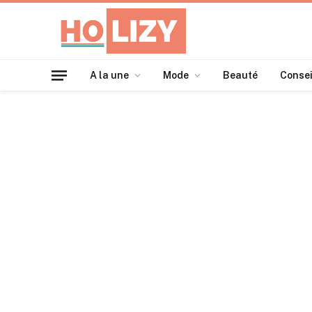
A la une
Mode
Beauté
Consei