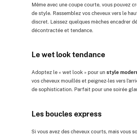
Même avec une coupe courte, vous pouvez cré
de style. Rassemblez vos cheveux vers le haut
discret. Laissez quelques mèches encadrer dé
décontractée et tendance.
Le
w
et
l
ook
t
endance
Adoptez le « wet look » pour un
style moder
vos cheveux mouillés et peignez-les vers l’arr
de sophistication. Parfait pour une soirée gl
Les
b
oucles
e
xpress
Si vous avez des cheveux courts, mais vous s