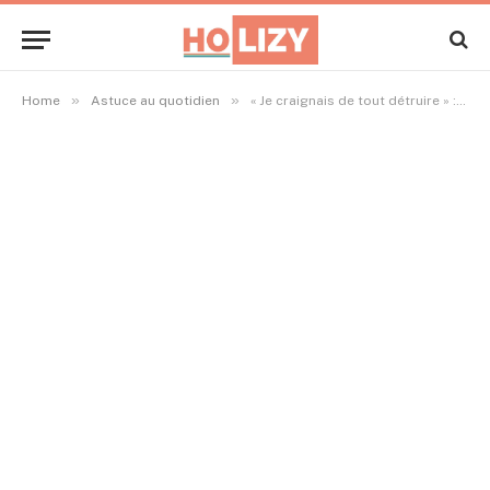
»
»
Home
Astuce au quotidien
« Je craignais de tout détruire » : comment elle a métamorphosé sa salle de bain pour moins de 100 € sans travaux lourds