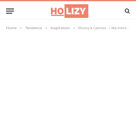
»
»
»
Home
Tendance
Inspiration
Ebony à Cannes : « Ma mère, source inépuisable de beauté et d’inspiration »