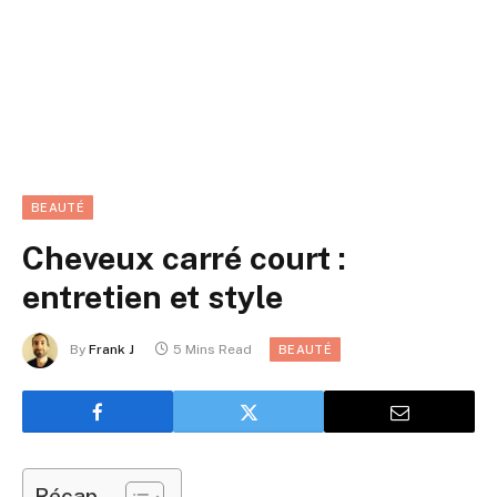
BEAUTÉ
Cheveux carré court :
entretien et style
By
Frank J
5 Mins Read
BEAUTÉ
Récap