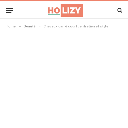
»
»
Home
Beauté
Cheveux carré court : entretien et style