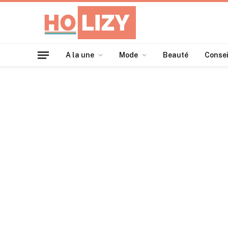
A la une
Mode
Beauté
Consei