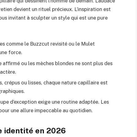
pillaire qui dessinent l’homme de demain. L’audace
retien devient un rituel précieux. L’inspiration est
us invitant à sculpter un style qui est une pure
es comme le Buzzcut revisité ou le Mulet
une force.
 affirmé ou les mèches blondes ne sont plus des
ractère.
 crépus ou lisses, chaque nature capillaire est
graphiques.
oupe d’exception exige une routine adaptée. Les
pour une allure impeccable au quotidien.
e identité en 2026