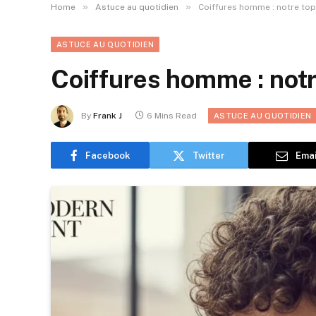
»
»
Home
Astuce au quotidien
Coiffures homme : notre top
ASTUCE AU QUOTIDIEN
Coiffures homme : notr
By
Frank J
6 Mins Read
ASTUCE AU QUOTIDIEN
Facebook
Twitter
Emai