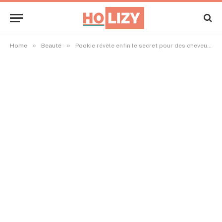
»
»
Home
Beauté
Pookie révèle enfin le secret pour des cheveux ultra volumineux