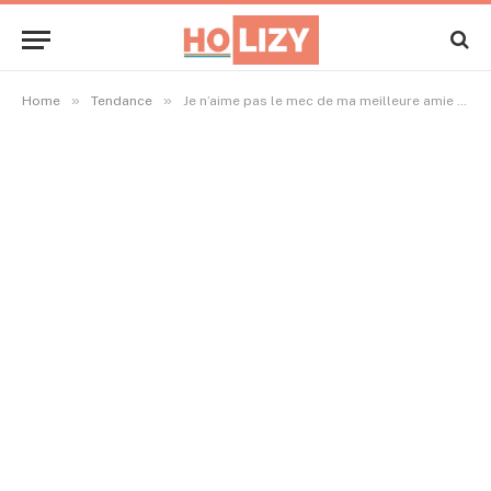
»
»
Home
Tendance
Je n’aime pas le mec de ma meilleure amie : comment gérer sans briser l’amitié