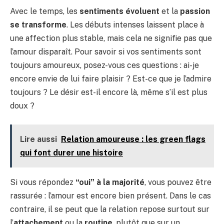
Avec le temps, les
sentiments évoluent
et la
passion
se transforme
. Les débuts intenses laissent place à
une affection plus stable, mais cela ne signifie pas que
l’amour disparaît. Pour savoir si vos sentiments sont
toujours amoureux, posez-vous ces questions : ai-je
encore envie de lui faire plaisir ? Est-ce que je l’admire
toujours ? Le désir est-il encore là, même s’il est plus
doux ?
Lire aussi
Relation amoureuse : les green flags
qui font durer une histoire
Si vous répondez
“oui” à la majorité
, vous pouvez être
rassurée : l’amour est encore bien présent. Dans le cas
contraire, il se peut que la relation repose surtout sur
l’
attachement
ou la
routine
, plutôt que sur un