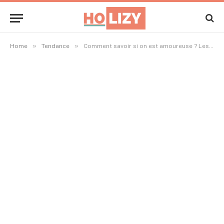
»
»
Home
Tendance
Comment savoir si on est amoureuse ? Les signes qui ne trompent pas