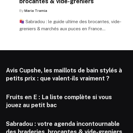
brocantes & vide-greniers
By
Maria Tramia
Sabradou : le guide ultime des brocantes, vide-
greniers & marchés aux puces en France…
Avis Cupshe, les maillots de bain stylés à
petits prix : que valent-ils vraiment ?
Fruits en E : La liste complète si vous
jouez au petit bac
Sabradou : votre agenda incontournable
des braderies, brocantes & vide-greniers