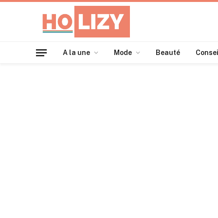
A la une
Mode
Beauté
Consei