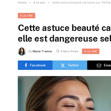
»
»
Home
A la une
Cette astuce beauté cartonne sur TikTo
A LA UNE
Cette astuce beauté c
elle est dangereuse se
By
Maria Tramia
4 Mins Read
A LA UNE
Facebook
Twitter
Emai