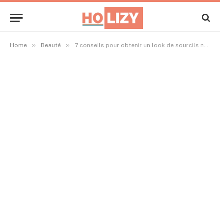
»
»
Home
Beauté
7 conseils pour obtenir un look de sourcils naturel et défini