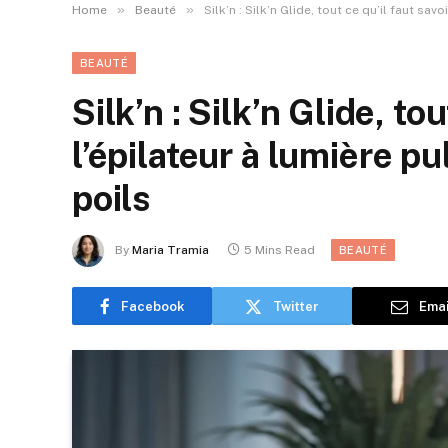
»
»
Home
Beauté
Silk’n : Silk’n Glide, tout ce qu’il faut sa
BEAUTÉ
Silk’n : Silk’n Glide, tou
l’épilateur à lumière p
poils
By
Maria Tramia
5 Mins Read
BEAUTÉ
Facebook
Twitter
Emai