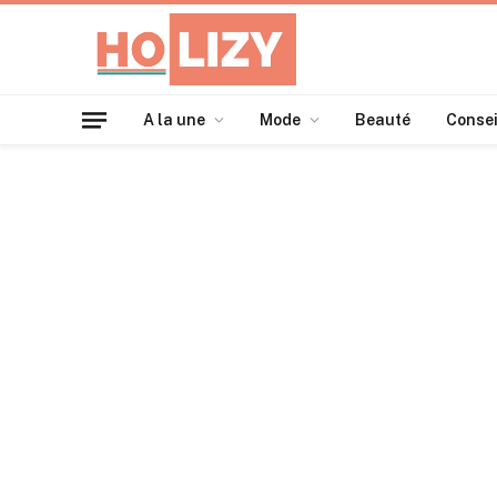
A la une
Mode
Beauté
Consei