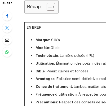
SHARE
Récap
EN BREF
Marque
: Silk’n
Modèle
: Glide
Technologie
: Lumière pulsée (IPL)
Utilisation
: Élimination des poils indésira
Cible
: Peaux claires et foncées
Avantages
: Épilation semi-définitive, rap
Zones de traitement
: Jambes, maillot, ai
Fréquence d’utilisation
: À respecter pou
Précautions
: Respect des conseils de sé