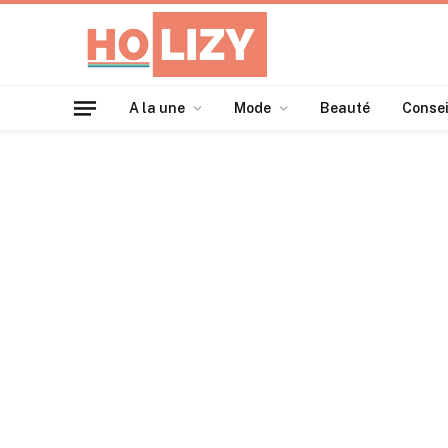
A la une
Mode
Beauté
Consei