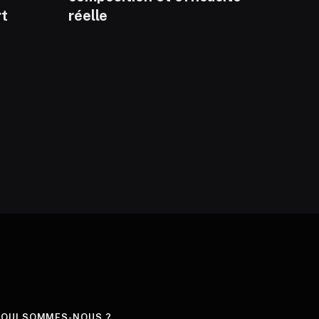
rt
réelle
QUI SOMMES-NOUS ?