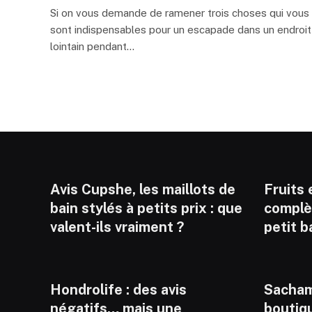
Si on vous demande de ramener trois choses qui vous
sont indispensables pour un escapade dans un endroit
lointain pendant…
Avis Cupshe, les maillots de
Fruits e
bain stylés à petits prix : que
complèt
valent-ils vraiment ?
petit b
Hondrolife : des avis
Sacham
négatifs… mais une
boutiq