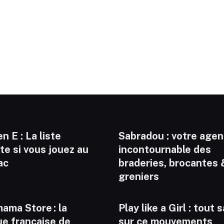
n E : La liste
Sabradou : votre age
e si vous jouez au
incontournable des
ac
braderies, brocantes 
greniers
ama Store : la
Play like a Girl : tout 
ue française de
sur ce mouvements