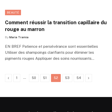
BEAUTÉ
Comment réussir la transition capillaire du
rouge au marron
By
Maria Tramia
EN BREF Patience et persévérance sont essentielles
Utiliser des shampoings clarifiants pour éliminer les
pigments rouges Appliquer des soins nourrissants…
Previous
…
Next
1
50
51
52
53
54