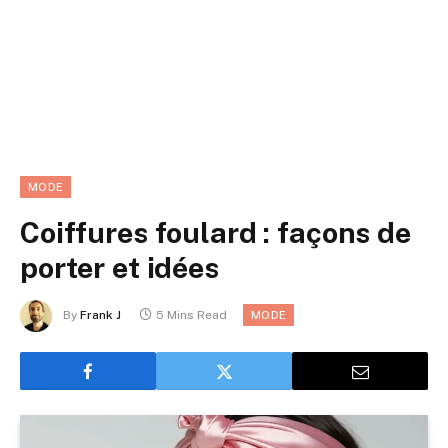
MODE
Coiffures foulard : façons de
porter et idées
By
Frank J
5 Mins Read
MODE