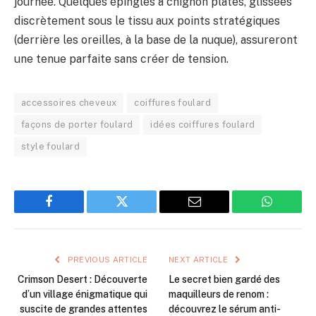
journée. Quelques épingles à chignon plates, glissées
discrètement sous le tissu aux points stratégiques
(derrière les oreilles, à la base de la nuque), assureront
une tenue parfaite sans créer de tension.
accessoires cheveux
coiffures foulard
façons de porter foulard
idées coiffures foulard
style foulard
Facebook
Twitter
Email
WhatsAp
PREVIOUS ARTICLE
NEXT ARTICLE
Crimson Desert : Découverte
Le secret bien gardé des
d’un village énigmatique qui
maquilleurs de renom :
suscite de grandes attentes
découvrez le sérum anti-