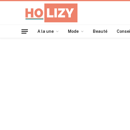
A la une
Mode
Beauté
Consei