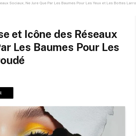
éseaux Sociaux, Ne Jure Que Par Les Baumes Pour Les Yeux et Les Bottes Larr
use et Icône des Réseaux
Par Les Baumes Pour Les
roudé
l