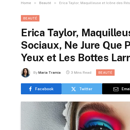
»
»
Home
Beauté
Erica Taylor, Maquilleuse et Icône des R
BEAUTÉ
Erica Taylor, Maquille
Sociaux, Ne Jure Que 
Yeux et Les Bottes Lar
By
Maria Tramia
3 Mins Read
BEAUTÉ
Facebook
Twitter
Emai