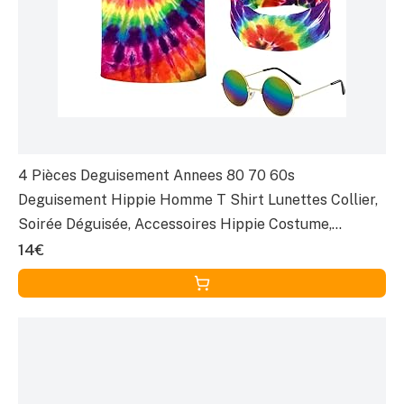
4 Pièces Deguisement Annees 80 70 60s
Deguisement Hippie Homme T Shirt Lunettes Collier,
Soirée Déguisée, Accessoires Hippie Costume,
Accessoire pour Fête à Thème ou Carnaval
14€
(Multicolore)