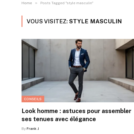
»
Home
Posts Tagged "style masculin"
VOUS VISITEZ:
STYLE MASCULIN
CONSEILS
Look homme : astuces pour assembler
ses tenues avec élégance
By
Frank J