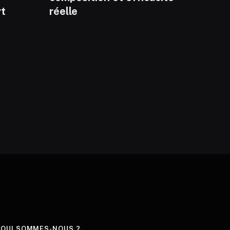
rt
réelle
QUI SOMMES-NOUS ?