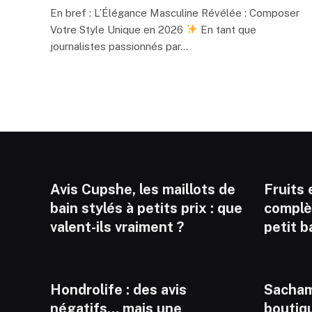
En bref : L’Élégance Masculine Révélée : Composer
Votre Style Unique en 2026
En tant que
journalistes passionnés par…
Avis Cupshe, les maillots de
Fruits e
bain stylés à petits prix : que
complèt
valent-ils vraiment ?
petit b
Hondrolife : des avis
Sacham
négatifs… mais une
boutiq