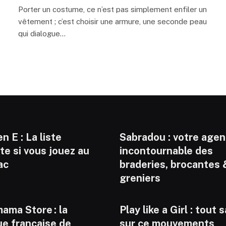
Porter un costume, ce n’est pas simplement enfiler un
vêtement ; c’est choisir une armure, une seconde peau
qui dialogue…
n E : La liste
Sabradou : votre age
e si vous jouez au
incontournable des
ac
braderies, brocantes 
greniers
ama Store : la
Play like a Girl : tout 
ue française de
sur ce mouvements