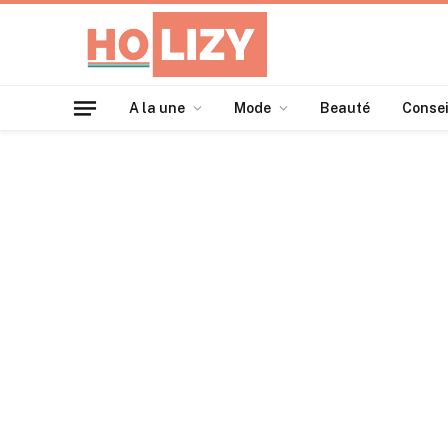
A la une
Mode
Beauté
Consei