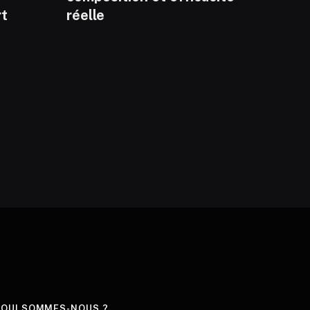
rt
réelle
QUI SOMMES-NOUS ?