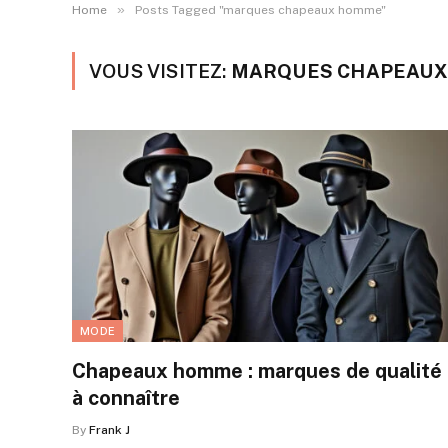
»
Home
Posts Tagged "marques chapeaux homme"
VOUS VISITEZ:
MARQUES CHAPEAU
MODE
Chapeaux homme : marques de qualité
à connaître
By
Frank J