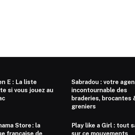
n E : La liste
Sabradou : votre age
e si vous jouez au
incontournable des
ac
braderies, brocantes 
greniers
ama Store : la
Play like a Girl : tout 
ue française de
sur ce mouvements