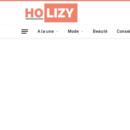
A la une
Mode
Beauté
Consei