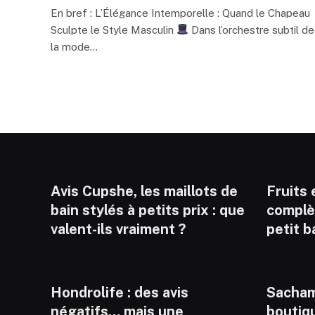
En bref : L’Élégance Intemporelle : Quand le Chapeau
Sculpte le Style Masculin
Dans l’orchestre subtil de
la mode…
Avis Cupshe, les maillots de
Fruits e
bain stylés à petits prix : que
complèt
valent-ils vraiment ?
petit b
Hondrolife : des avis
Sacham
négatifs… mais une
boutiq