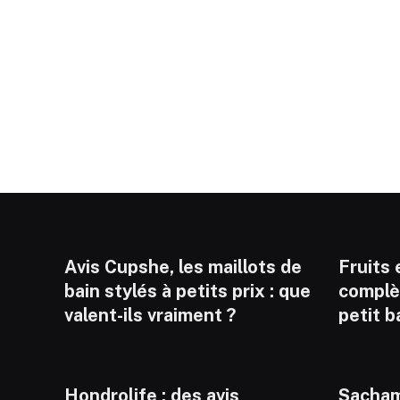
Avis Cupshe, les maillots de
Fruits e
bain stylés à petits prix : que
complèt
valent-ils vraiment ?
petit b
Hondrolife : des avis
Sacham