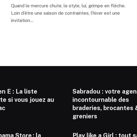
Quand le mercure chute, le style, lui, grimpe en flèche.
Loin d’être une saison de contraintes, l’hiver est une
invitation…
n E : La liste
Sabradou : votre age
e si vous jouez au
incontournable des
ac
braderies, brocantes 
greniers
ama Store : la
Play like a Girl : tout 