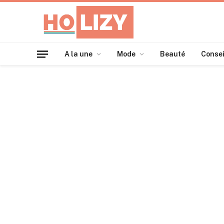
A la une
Mode
Beauté
Consei